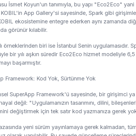
usu İsmet Koyun'un tanımıyla, bu yapı "Eco2Eco" yani
KOBIL'in App Gallery'si sayesinde, Spark gibi girişimle
 KOBIL ekosistemine entegre ederken aynı zamanda di
da görünür kılabilir.
ı örneklerinden biri ise İstanbul Senin uygulamasıdır. S
e bir yılı aşkın süredir Eco2Eco hizmet modeliyle 6,5
şmayı başarmıştır.
p Framework: Kod Yok, Sürtünme Yok
sel SuperApp Framework'ü sayesinde, bir girişimci ya d
r hayal değil: "Uygulamanızın tasarımını, dilini, bileşenle
imini değiştirmek için tek satır kod yazmanıza gerek yo
asında yeni sürüm yayınlamaya gerek kalmadan, tüm d
z olarak yapılabilir. Bu sayede güncelleme süreçlerin