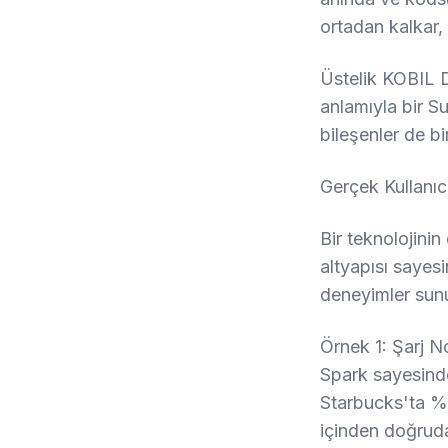
ortadan kalkar,
Üstelik KOBIL D
anlamıyla bir S
bileşenler de bi
Gerçek Kullanıc
Bir teknolojinin
altyapısı sayes
deneyimler sun
Örnek 1: Şarj No
Spark sayesinde
Starbucks'ta %2
içinden doğrudan