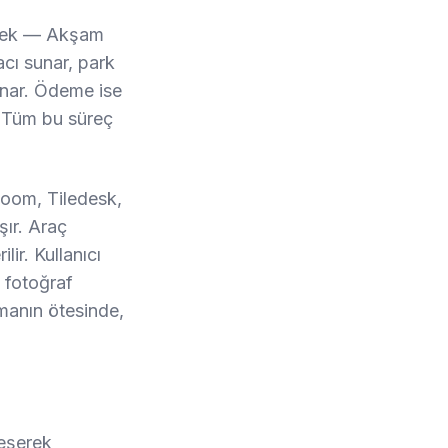
tmek — Akşam
acı sunar, park
unar. Ödeme ise
. Tüm bu süreç
oom, Tiledesk,
şır. Araç
ir. Kullanıcı
ı fotoğraf
amanın ötesinde,
leşerek