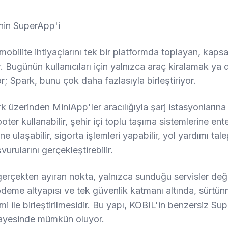
nin SuperApp'i
 mobilite ihtiyaçlarını tek bir platformda toplayan, kaps
r. Bugünün kullanıcıları için yalnızca araç kiralamak ya
; Spark, bunu çok daha fazlasıyla birleştiriyor.
rk üzerinden MiniApp'ler aracılığıyla şarj istasyonlarına e
ooter kullanabilir, şehir içi toplu taşıma sistemlerine ente
ne ulaşabilir, sigorta işlemleri yapabilir, yol yardımı tal
vurularını gerçekleştirebilir.
erçekten ayıran nokta, yalnızca sunduğu servisler değil
 ödeme altyapısı ve tek güvenlik katmanı altında, sürtün
mi ile birleştirilmesidir. Bu yapı, KOBIL'in benzersiz S
ayesinde mümkün oluyor.