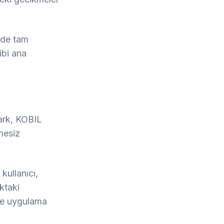
nde tam
ibi ana
park, KOBIL
mesiz
 kullanıcı,
ktaki
nce uygulama