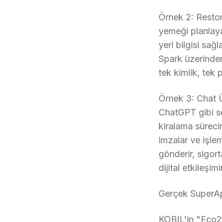
Örnek 2: Rest
yemeği planlayan
yeri bilgisi sa
Spark üzerinden
tek kimlik, tek 
Örnek 3: Chat 
ChatGPT gibi se
kiralama süreci
imzalar ve işle
gönderir, sigort
dijital etkileşim
Gerçek SuperA
KOBIL'in "Eco2E