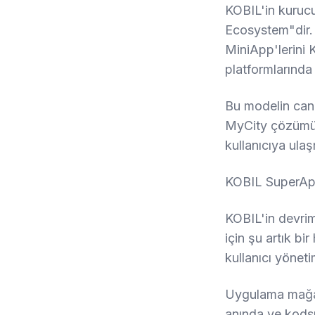
KOBIL'in kuruc
Ecosystem"dir. 
MiniApp'lerini
platformlarında 
Bu modelin canl
MyCity çözümüyl
kullanıcıya ula
KOBIL SuperAp
KOBIL'in devrim
için şu artık bi
kullanıcı yönet
Uygulama mağaz
anında ve kodsu