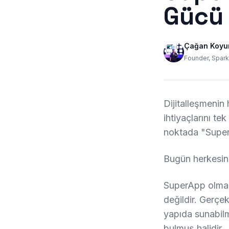
Gücü
Çağan Koyu
Founder, Spar
Dijitalleşmenin 
ihtiyaçlarını te
noktada "Super
Bugün herkesin
SuperApp olmak, 
değildir. Gerçek
yapıda sunabilm
bulmuş halidir.