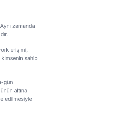
. Aynı zamanda
dır.
ork erişimi,
, kimsenin sahip
m-gün
ünün altına
re edilmesiyle