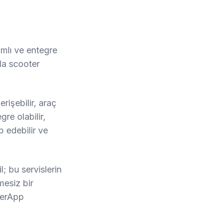
amlı ve entegre
 da scooter
rişebilir, araç
gre olabilir,
ep edebilir ve
; bu servislerin
mesiz bir
uperApp