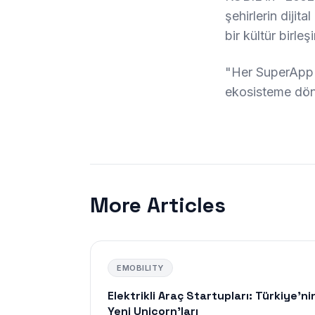
şehirlerin dijita
bir kültür birleş
"Her SuperApp b
ekosisteme dönü
More Articles
EMOBILITY
Elektrikli Araç Startupları: Türkiye'ni
Yeni Unicorn'ları