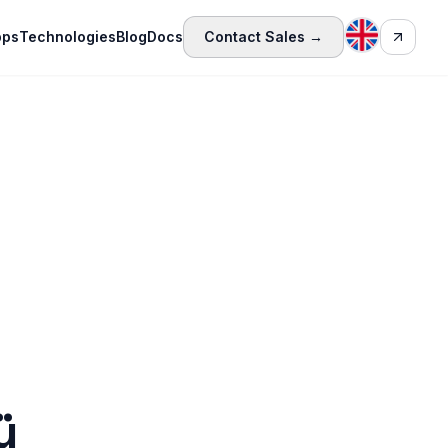
pps
Technologies
Blog
Docs
Contact Sales →
ü