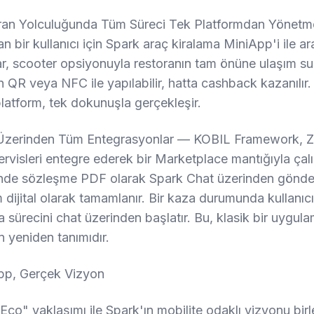
oran Yolculuğunda Tüm Süreci Tek Platformdan Yöne
 bir kullanıcı için Spark araç kiralama MiniApp'i ile ar
ğlar, scooter opsiyonuyla restoranın tam önüne ulaşım s
 QR veya NFC ile yapılabilir, hatta cashback kazanılır
platform, tek dokunuşla gerçekleşir.
Üzerinden Tüm Entegrasyonlar — KOBIL Framework, Z
rvisleri entegre ederek bir Marketplace mantığıyla çalı
nde sözleşme PDF olarak Spark Chat üzerinden gönderil
m dijital olarak tamamlanır. Bir kaza durumunda kullanıc
a sürecini chat üzerinden başlatır. Bu, klasik bir uygul
in yeniden tanımıdır.
pp, Gerçek Vizyon
co" yaklaşımı ile Spark'ın mobilite odaklı vizyonu bir