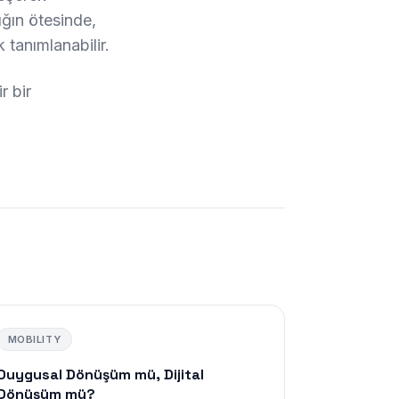
lığın ötesinde,
k tanımlanabilir.
r bir
MOBILITY
Duygusal Dönüşüm mü, Dijital
Dönüşüm mü?