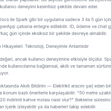
 kullanıcı deneyimi kesintisiz şekilde devam eder.
ocs ile Spark gibi bir uygulama sadece 3 ila 5 gün içi
uperApp çatısına entegre edilebilir. ID, ödeme ve chat g
rkaç gün içinde eksiksiz bir şekilde devreye alınabilir.
ı Hikayeleri: Teknoloji, Deneyimle Anlamlıdır
 değeri, ancak kullanıcı deneyimine etkisiyle ölçülür. S
inde kullanıcılarına bağlamsal, akıllı ve tamamen sürtün
uyor.
ktasında Akıllı Bildirim — Elektrikli aracını şarj eden bir
 konum bazlı önerilerle karşılaşabilir: "50 metre uzaklı
0 indirimli kahve molası nasıl olur?" Bekleme süresi
 içerik izleyebilir ya da haberleri takip edebilir.