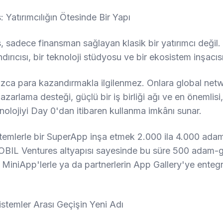
 Yatırımcılığın Ötesinde Bir Yapı
 sadece finansman sağlayan klasik bir yatırımcı değil
andırıcısı, bir teknoloji stüdyosu ve bir ekosistem inşacısı
nızca para kazandırmakla ilgilenmez. Onlara global netw
zarlama desteği, güçlü bir iş birliği ağı ve en önemlisi
knolojiyi Day 0'dan itibaren kullanma imkânı sunar.
temlerle bir SuperApp inşa etmek 2.000 ila 4.000 ada
KOBIL Ventures altyapısı sayesinde bu süre 500 adam-g
a MiniApp'lerle ya da partnerlerin App Gallery'ye enteg
stemler Arası Geçişin Yeni Adı