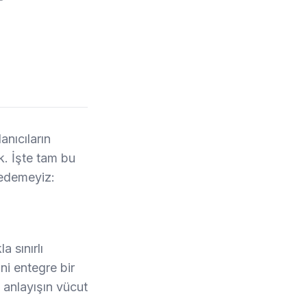
anıcıların
uk. İşte tam bu
edemeyiz:
a sınırlı
ni entegre bir
 anlayışın vücut