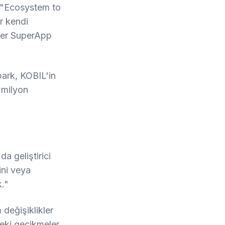
 "Ecosystem to
r kendi
ğer SuperApp
park, KOBIL'in
 milyon
a geliştirici
rini veya
k."
eğişiklikler
deki gecikmeler