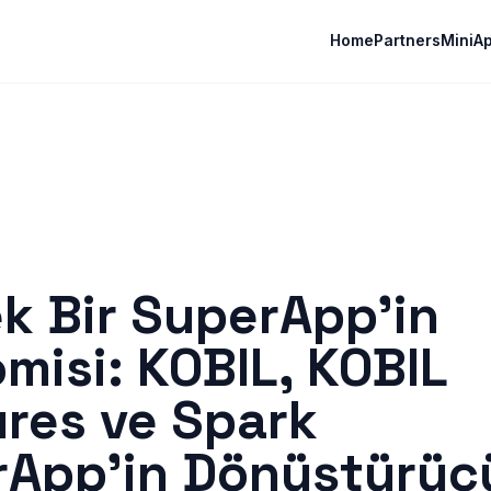
Home
Partners
MiniA
k Bir SuperApp'in
misi: KOBIL, KOBIL
res ve Spark
rApp'in Dönüştürüc