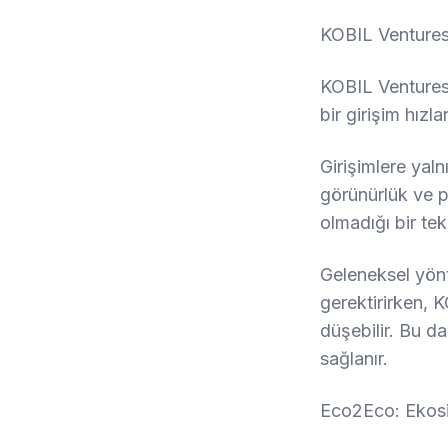
KOBIL Ventures:
KOBIL Ventures,
bir girişim hızl
Girişimlere yal
görünürlük ve pa
olmadığı bir te
Geleneksel yön
gerektirirken, 
düşebilir. Bu d
sağlanır.
Eco2Eco: Ekosi