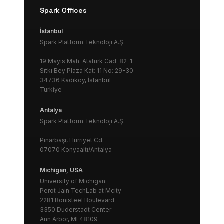
Spark Offices
İstanbul
Spark Platform Teknoloji A.Ş.
19 Mayıs Mah. Atatürk Cad. 82-1
Sıtkı Bey Plaza Kat: 11 No: 29-30
34736 Kadıköy, İstanbul
Türkiye
Antalya
Spark Platform Teknoloji A.Ş.
Pınarbaşı, Hürriyet Cd.
07070 Konyaaltı/Antalya
Michigan, USA
University of Michigan
Perot Jain TechLab at Mcity
2281 Bonisteel Boulevard
3350 Duderstadt Center
Ann Arbor, MI 48109