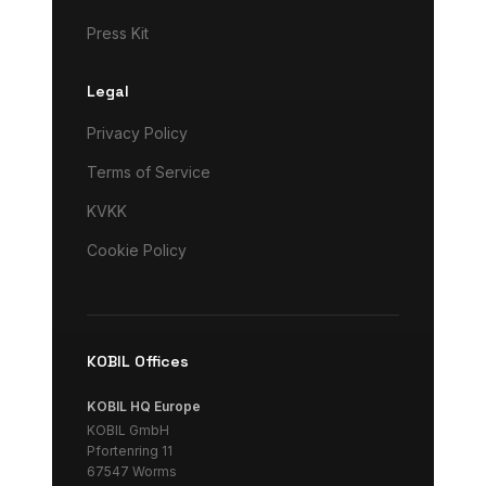
Press Kit
Legal
Privacy Policy
Terms of Service
KVKK
Cookie Policy
KOBIL Offices
KOBIL HQ Europe
KOBIL GmbH
Pfortenring 11
67547 Worms