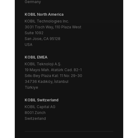
Germany
KOBIL North America
KOBIL Technologies Inc.
3031 Tisch Way, 110 Plaza West
Suite 1092
San Jose, CA 95128
USA
KOBIL EMEA
KOBIL Teknoloji A.Ş.
19 Mayıs Mah. Atatürk Cad. 82-1
Sıtkı Bey Plaza Kat: 11 No: 29-30
34736 Kadıköy, İstanbul
Türkiye
KOBIL Switzerland
KOBIL Capital AG
8001 Zürich
Switzerland