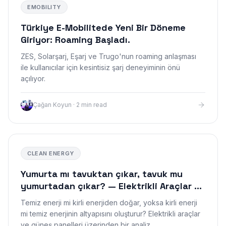
EMOBILITY
Türkiye E-Mobilitede Yeni Bir Döneme
Giriyor: Roaming Başladı.
ZES, Solarşarj, Eşarj ve Trugo'nun roaming anlaşması
ile kullanıcılar için kesintisiz şarj deneyiminin önü
açılıyor.
Çağan Koyun
·
2 min read
CLEAN ENERGY
Yumurta mı tavuktan çıkar, tavuk mu
yumurtadan çıkar? — Elektrikli Araçlar ve
Temiz Enerjinin Döngüsel İkilemi
Temiz enerji mi kirli enerjiden doğar, yoksa kirli enerji
mi temiz enerjinin altyapısını oluşturur? Elektrikli araçlar
ve güneş panelleri üzerinden bir analiz.