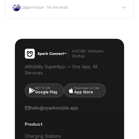
Çağan Koyun
·
14 min read
A KOBIL Ventures
Startup
eMobility SuperApp — One App, All
Services.
GET IT ON
Download on the
Google Play
App Store
hello@sparkmobile.app
Product
Charging Stations