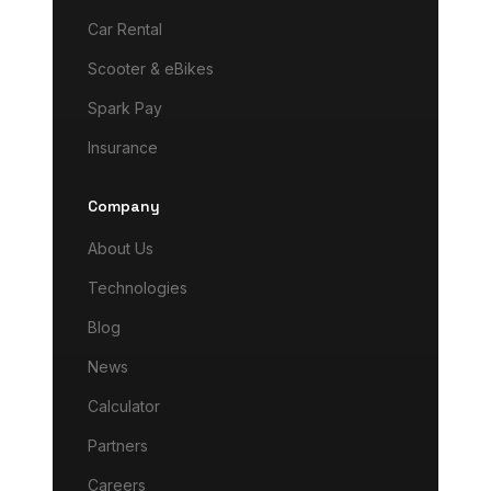
Car Rental
Scooter & eBikes
Spark Pay
Insurance
Company
About Us
Technologies
Blog
News
Calculator
Partners
Careers